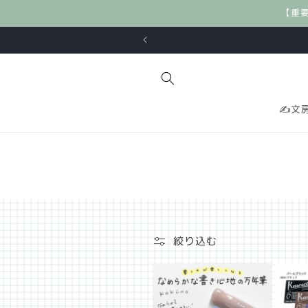
コンテ
【重
ンツに
進む
✍️文
絞り込む