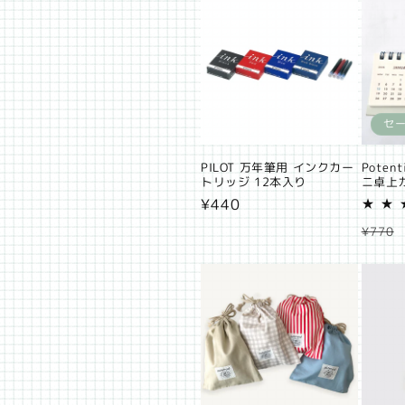
格
計
セ
PILOT 万年筆用 インクカー
Poten
トリッジ 12本入り
ニ卓上
通
¥440
常
通
¥770
価
常
格
価
格