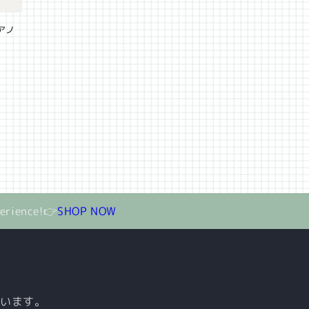
デアノ
perience!👉
SHOP NOW
ています。