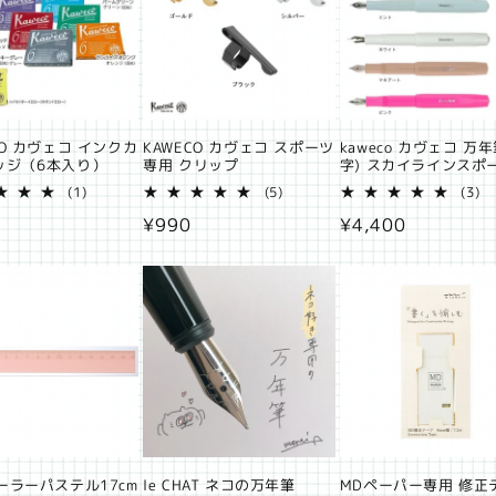
:
CO カヴェコ インクカ
KAWECO カヴェコ スポーツ
kaweco カヴェコ 万年
ッジ（6本入り）
専用 クリップ
字) スカイラインスポ
1
5
3
(1)
(5)
(3)
レ
レ
レ
通
¥990
通
¥4,400
ビ
ビ
ビ
ュ
ュ
ュ
常
常
ー
ー
ー
価
価
数
数
数
の
の
の
格
格
合
合
合
計
計
計
ーラーパステル17cm
le CHAT ネコの万年筆
MDペーパー専用 修正