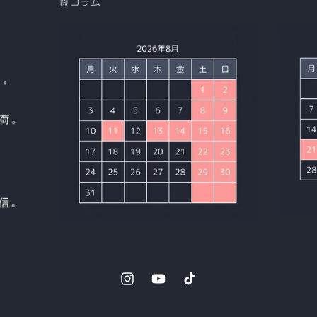
📗コラム
Instagram
YouTube
TikTok