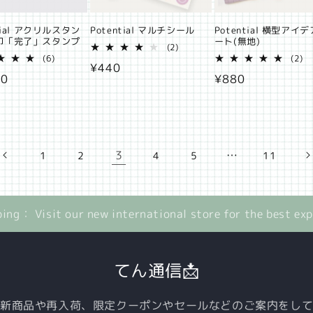
tial アクリルスタン
Potential マルチシール
Potential 横型アイ
印「完了」スタンプ
ート(無地)
2
(2)
6
レ
2
(6)
(2)
通
¥440
レ
ビ
レ
00
通
¥880
ビ
ュ
ビ
常
ュ
ー
ュ
常
価
ー
数
ー
価
数
の
数
格
の
合
の
格
合
計
合
計
計
3
…
1
2
4
5
11
ping： Visit our new international store for the best ex
てん通信📩
新商品や再入荷、限定クーポンやセールなどのご案内をし