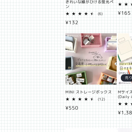
きれいな線がひける蛍光ペ
ン
通
¥165
6
(6)
レ
常
通
¥132
ビ
価
ュ
常
ー
格
価
数
の
格
合
計
売
MINI ストレージボックス
Mサイ
(Daily
12
(12)
レ
通
¥550
ビ
通
¥1,3
ュ
常
ー
常
価
数
価
の
格
合