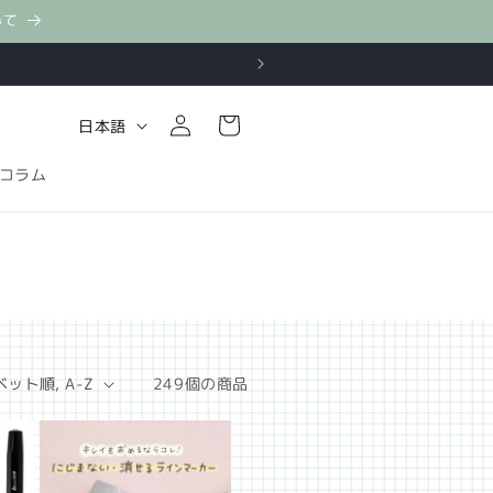
いて
ロ
カ
グ
言
ー
日本語
イ
語
ト
ン
コラム
249個の商品