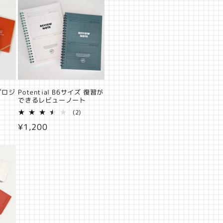
格
の
合
合
計
計
 プロジ
Potential B6サイズ 復習が
できるレビューノート
9
2
(2)
レ
レ
通
¥1,200
ビ
ビ
ュ
ュ
常
ー
ー
価
数
数
の
の
格
合
合
計
計