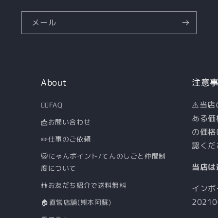
メール
About
注意
⚠️当
🙋‍♀️FAQ
ある価
📩お問い合わせ
の価格
✏️仕事のご依頼
認くだ
😺にゃんポイント/てんのしごと仲間制
当店は
度について
👫お友だち紹介で送料無料
インボ
20210
🏠直営店舗(熊本阿蘇)