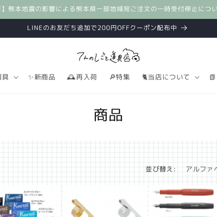
要】熊本地震の影響による熊本県一部地域宛ご注文の一時受付停止につ
LINEのお友だち追加で200円OFFクーポン配布中
房具
✨新商品
🕰️再入荷
🔎特集
🐈当店について

コ
商品
レ
ク
シ
並び替え:
ョ
ン