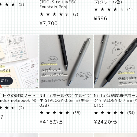
(TOOLS to LIVEBY
プ(クリーム色)
2
(2)
Fountain Pen)
レ
1
(1)
ビ
2
レ
(2)
通
¥396
ュ
レ
ビ
通
¥7,700
ー
ビ
ュ
常
数
ュ
ー
常
価
の
ー
数
価
合
数
の
格
計
の
合
格
合
計
計
り切れ
ズ 日々の記録ノート
Nitto ボールペン ゲルイン
Nitto 低粘度油性ボ
 index notebook M)
キ STALOGY 0.5mm (型番
ン STALOGY 0.7mm 
028)
015)
2
(2)
レ
38
3
(38)
(34)
87
ビ
レ
通
¥418から
通
¥242から
ュ
ビ
ー
ュ
常
常
数
ー
価
価
の
数