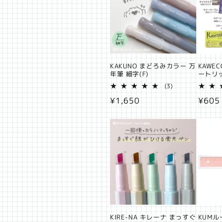
KAKUNO まどろみカラー 万
KAWE
年筆 細字(F)
ートリ
3
(3)
レ
通
¥1,650
通
¥605
ビ
ュ
常
常
ー
価
価
数
の
格
格
合
計
KIRE-NA キレーナ まっすぐ
KUMル