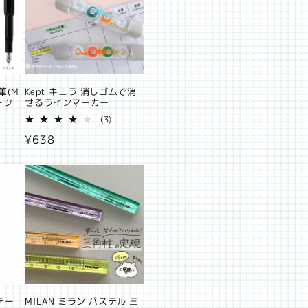
筆(M
Kept キエラ 消しゴムで消
ーツ
せるラインマーカー
3
(3)
レ
通
¥638
ビ
ュ
常
ー
価
数
の
格
合
計
テー
MILAN ミラン パステル 三