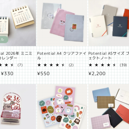
合
の
格
格
計
合
計
ール
tial 2026年 ミニミ
Potential A4 クリアファイ
Potential A5サイズ
カレンダー
ル
ェクトノート
7
2
3
(7)
(2)
(39)
レ
レ
セ
¥330
通
¥550
通
¥2,200
ビ
ビ
ュ
ュ
ー
常
常
ー
ー
ル
価
価
数
数
の
の
価
格
格
合
合
格
計
計