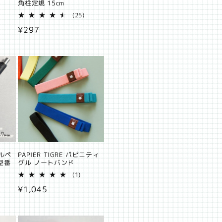
角柱定規 15cm
25
(25)
レ
通
¥297
ビ
ュ
常
ー
価
数
の
格
合
計
ールペ
PAPIER TIGRE パピエティ
(型番
グル ノートバンド
1
(1)
4
レ
通
¥1,045
レ
ビ
ビ
ュ
常
ュ
ー
価
ー
数
数
の