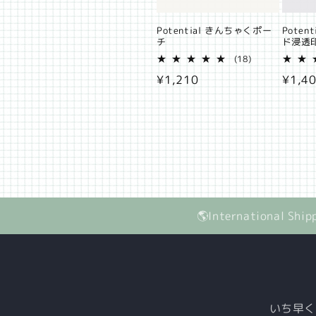
Potential きんちゃくポー
Poten
チ
ド浸透
18
(18)
レ
通
¥1,210
通
¥1,4
ビ
ュ
常
常
ー
価
価
数
の
格
格
合
計
🌎International Ship
いち早く