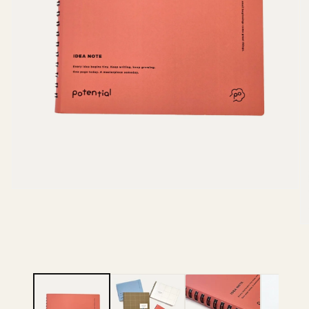
モ
ー
ダ
モ
ル
ー
で
ダ
メ
ル
デ
で
ィ
メ
ア
デ
(1)