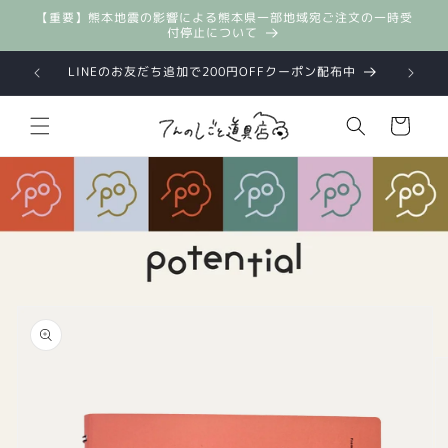
コンテ
【重要】熊本地震の影響による熊本県一部地域宛ご注文の一時受
ンツに
付停止について
進む
LINEのお友だち追加で200円OFFクーポン配布中
カ
ー
ト
商品情
報にス
キップ