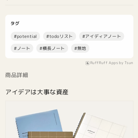
数
数
量
量
を
を
タグ
減
増
ら
や
#
potential
#
todoリスト
#
アイディアノート
す
す
#
ノート
#
横長ノート
#
無地
RuffRuff Apps
by
Tsun
商品詳細
アイデアは大事な資産