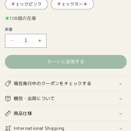
チェックピンク
チェックカーキ
108個の在庫
数量
Potential
Potential
横
横
型
型
カートに追加する
ア
ア
イ
イ
デ
デ
現在発行中のクーポンをチェックする
ア
ア
ノ
ノ
梱包・出荷について
ー
ー
ト
ト
(無
商品仕様
(無
地)
地)
の
の
International Shipping