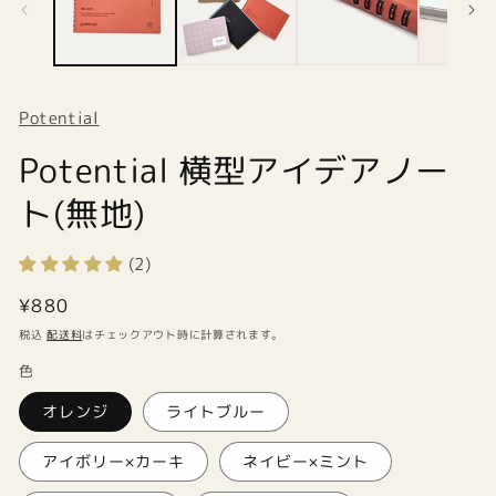
を
ィ
開
ア
(2
く
を
開
く
Potential
Potential 横型アイデアノー
ト(無地)
(2)
通
¥880
常
税込
配送料
はチェックアウト時に計算されます。
価
色
格
オレンジ
ライトブルー
アイボリー×カーキ
ネイビー×ミント