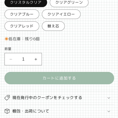
クリスタルクリア
クリアグリーン
クリアブルー
クリアイエロー
クリアレッド
替え芯
低在庫：残り6個
数量
ミ
ミ
ニ
ニ
ボ
ボ
カートに追加する
ー
ー
ル
ル
ペ
ペ
現在発行中のクーポンをチェックする
ン
ン
真
真
梱包・出荷について
鍮
鍮