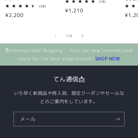
18
(18)
レ
38
(38)
通
¥1,210
ビ
レ
通
¥2,200
通
¥1,2
ュ
ビ
常
ー
ュ
常
常
数
ー
価
の
数
価
価
格
合
の
の
1
/
8
計
格
合
格
計
🌎International Shipping： Visit our new international
store for the best experience!👉
SHOP NOW
てん通信📩
いち早く新商品や再入荷、限定クーポンやセールな
どのご案内をしています。
メール