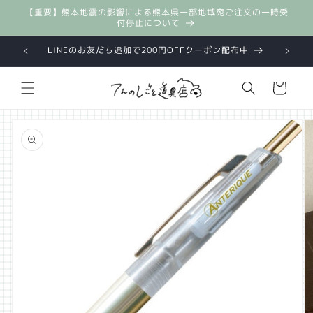
コンテ
【重要】熊本地震の影響による熊本県一部地域宛ご注文の一時受
ンツに
付停止について
進む
配送料 全国一律660円(4営業日以内に発送)
カ
ー
ト
商品情
報にス
キップ