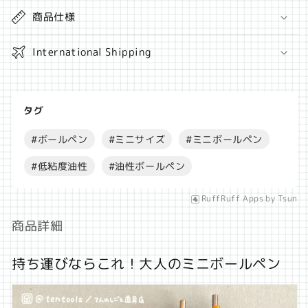
0.5mm
0.5mm
の
商品仕様
の
数
数
量
量
International Shipping
を
を
減
増
ら
や
タグ
す
す
#
ボールペン
#
ミニサイズ
#
ミニボールペン
#
低粘度油性
#
油性ボールペン
RuffRuff Apps
by
Tsun
商品詳細
持ち運びならこれ！大人のミニボールペン