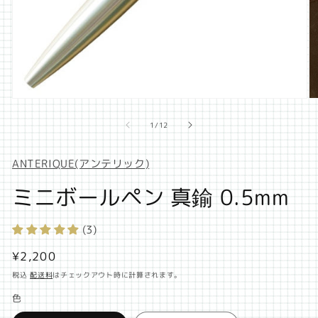
モ
モ
ー
ー
の
1
/
12
ダ
ダ
ル
ル
で
で
ANTERIQUE(アンテリック)
メ
メ
デ
デ
ミニボールペン 真鍮 0.5mm
ィ
ィ
ア
ア
(1)
(2
(3)
を
を
開
開
通
¥2,200
く
く
常
税込
配送料
はチェックアウト時に計算されます。
価
色
格